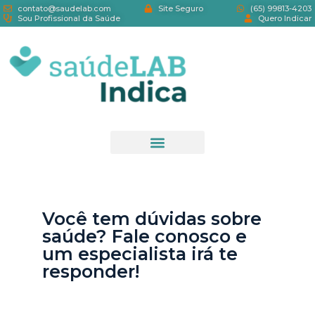
contato@saudelab.com
Site Seguro
(65) 99813-4203
Sou Profissional da Saúde
Quero Indicar
Você tem dúvidas sobre
saúde? Fale conosco e
um especialista irá te
responder!