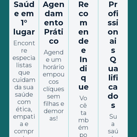
Saúd
Agen
Re
Pr
e em
dam
co
ofi
1°
ento
m
ssi
lugar
Práti
en
on
co
de
ai
Encont
e
s
re
Agend
especia
In
Q
e um
listas
horário
di
ua
que
empou
q
lifi
cuidam
cos
ue
ca
da sua
clíques
saúde
do
sem
Vo
com
filhas e
s
cê
ética,
demor
ta
empati
Su
as!
mb
a e
a
ém
compr
saú
po