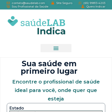
contato@saudelab.com
Site Seguro
(65) 99813-4203
Sou Profissional da Saúde
Quero Indicar
Página Inicial
Fale Conosco
Sua saúde em
primeiro lugar
Encontre o profissional de saúde
ideal para você, onde quer que
esteja
Estado