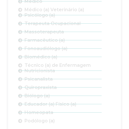
Médico
Médico (a) Veterinário (a)
Psicólogo (a)
Terapeuta Ocupacional
Massoterapeuta
Farmacêutico (a)
Fonoaudiólogo (a)
Biomédico (a)
Técnico (a) de Enfermagem
Nutricionista
Psicanalista
Quiropraxista
Biólogo (a)
Educador (a) Físico (a)
Homeopata
Podólogo (a)