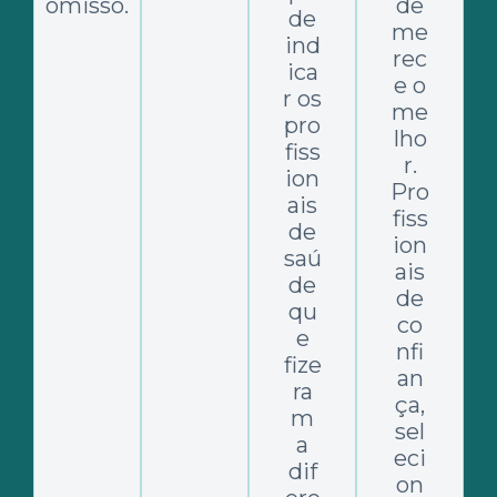
omisso.
de
de
me
ind
rec
ica
e o
r os
me
pro
lho
fiss
r.
ion
Pro
ais
fiss
de
ion
saú
ais
de
de
qu
co
e
nfi
fize
an
ra
ça,
m
sel
a
eci
dif
on