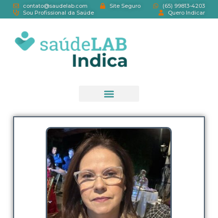
contato@saudelab.com
Site Seguro
(65) 99813-4203
Sou Profissional da Saúde
Quero Indicar