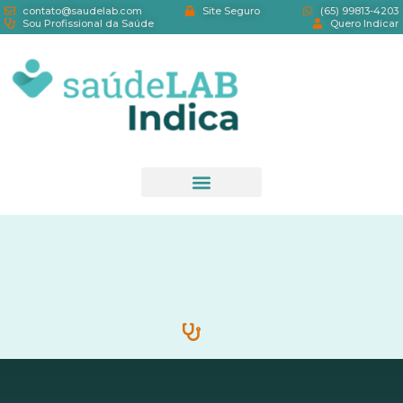
contato@saudelab.com
Site Seguro
(65) 99813-4203
Sou Profissional da Saúde
Quero Indicar