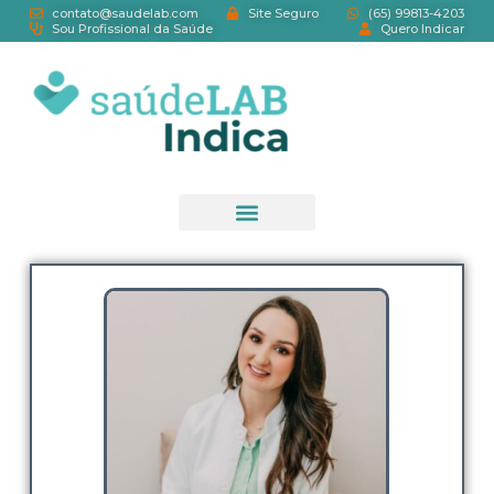
contato@saudelab.com
Site Seguro
(65) 99813-4203
Sou Profissional da Saúde
Quero Indicar